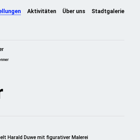
ellungen
Aktivitäten
Über uns
Stadtgalerie
enner
r
lt Harald Duwe mit figurativer Malerei