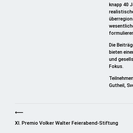
knapp 40 Ja
realistisch
überregion
wesentlich
formuliere
Die Beiträ
bieten ein
und gesell
Fokus.
Teilnehmen
Gutheil, S
⟵
XI. Premio Volker Walter Feierabend-Stiftung