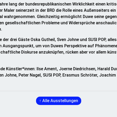
hre lang der bundesrepublikanischen Wirklichkeit einen kritis
er Maler seinerzeit in der BRD die Rolle eines Außenseiters ei
al wahrgenommen. Gleichzeitig ermöglicht Duwe seine gegens
en gesellschaftlichen Probleme und Widersprüche anschaulic
n.
ge der drei Gäste Oska Gutheil, Sven Johne und SUSI POP, alle
en Ausgangspunkt, um von Duwes Perspektive auf Phänomene s
schaftliche Diskurse anzuknüpfen, rücken aber vor allem küns
de Künstler*innen: Ilse Ament, Joerne Diedrichsen, Harald D
ven Johne, Peter Nagel, SUSI POP, Erasmus Schröter, Joachi
↑
Alle Ausstellungen